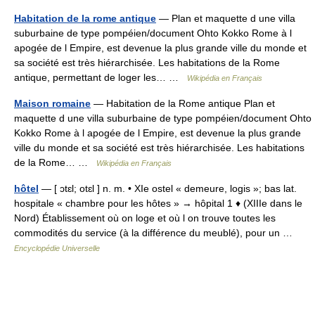
Habitation de la rome antique
— Plan et maquette d une villa
suburbaine de type pompéien/document Ohto Kokko Rome à l
apogée de l Empire, est devenue la plus grande ville du monde et
sa société est très hiérarchisée. Les habitations de la Rome
antique, permettant de loger les… …
Wikipédia en Français
Maison romaine
— Habitation de la Rome antique Plan et
maquette d une villa suburbaine de type pompéien/document Ohto
Kokko Rome à l apogée de l Empire, est devenue la plus grande
ville du monde et sa société est très hiérarchisée. Les habitations
de la Rome… …
Wikipédia en Français
hôtel
— [ ɔtɛl; otɛl ] n. m. • XIe ostel « demeure, logis »; bas lat.
hospitale « chambre pour les hôtes » → hôpital 1 ♦ (XIIIe dans le
Nord) Établissement où on loge et où l on trouve toutes les
commodités du service (à la différence du meublé), pour un …
Encyclopédie Universelle