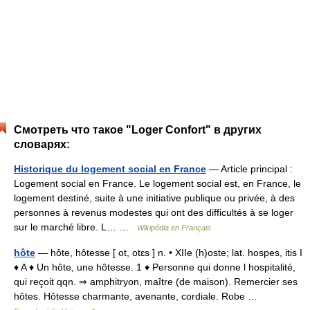
Смотреть что такое "Loger Confort" в других
словарях:
Historique du logement social en France
— Article principal :
Logement social en France. Le logement social est, en France, le
logement destiné, suite à une initiative publique ou privée, à des
personnes à revenus modestes qui ont des difficultés à se loger
sur le marché libre. L… …
Wikipédia en Français
hôte
— hôte, hôtesse [ ot, otɛs ] n. • XIIe (h)oste; lat. hospes, itis I
♦ A ♦ Un hôte, une hôtesse. 1 ♦ Personne qui donne l hospitalité,
qui reçoit qqn. ⇒ amphitryon, maître (de maison). Remercier ses
hôtes. Hôtesse charmante, avenante, cordiale. Robe …