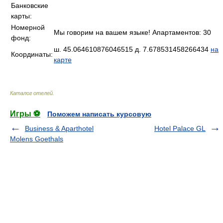
Банковские
карты:
Номерной
Мы говорим на вашем языке! Апартаментов: 30
фонд:
ш. 45.064610876046515 д. 7.678531458266434
на
Координаты:
карте
Каталог отелей
.
Игры ⚽
Поможем написать курсовую
Business & Aparthotel
Hotel Palace GL
Molens Goethals