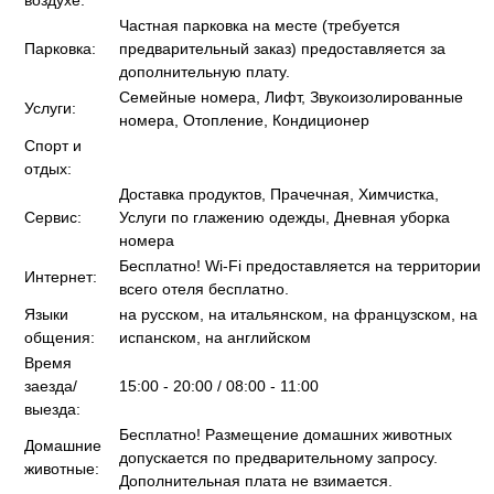
воздухе:
Частная парковка на месте (требуется
Парковка:
предварительный заказ) предоставляется за
дополнительную плату.
Семейные номера, Лифт, Звукоизолированные
Услуги:
номера, Отопление, Кондиционер
Спорт и
отдых:
Доставка продуктов, Прачечная, Химчистка,
Сервис:
Услуги по глажению одежды, Дневная уборка
номера
Бесплатно! Wi-Fi предоставляется на территории
Интернет:
всего отеля бесплатно.
Языки
на русском, на итальянском, на французском, на
общения:
испанском, на английском
Время
заезда/
15:00 - 20:00 / 08:00 - 11:00
выезда:
Бесплатно! Размещение домашних животных
Домашние
допускается по предварительному запросу.
животные:
Дополнительная плата не взимается.