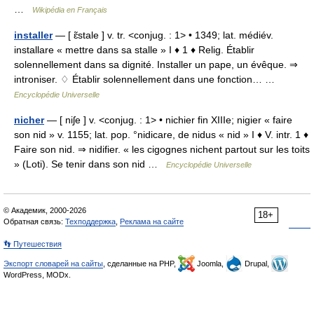
…
Wikipédia en Français
installer
— [ ɛ̃stale ] v. tr. <conjug. : 1> • 1349; lat. médiév.
installare « mettre dans sa stalle » I ♦ 1 ♦ Relig. Établir
solennellement dans sa dignité. Installer un pape, un évêque. ⇒
introniser. ♢ Établir solennellement dans une fonction… …
Encyclopédie Universelle
nicher
— [ niʃe ] v. <conjug. : 1> • nichier fin XIIIe; nigier « faire
son nid » v. 1155; lat. pop. °nidicare, de nidus « nid » I ♦ V. intr. 1 ♦
Faire son nid. ⇒ nidifier. « les cigognes nichent partout sur les toits
» (Loti). Se tenir dans son nid …
Encyclopédie Universelle
© Академик, 2000-2026
18+
Обратная связь:
Техподдержка
,
Реклама на сайте
👣 Путешествия
Экспорт словарей на сайты
, сделанные на PHP,
Joomla,
Drupal,
WordPress, MODx.