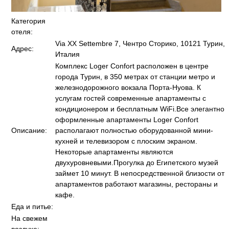
Категория
отеля:
Via XX Settembre 7, Чентро Сторико, 10121 Турин,
Адрес:
Италия
Комплекс Loger Confort расположен в центре
города Турин, в 350 метрах от станции метро и
железнодорожного вокзала Порта-Нуова. К
услугам гостей современные апартаменты с
кондиционером и бесплатным WiFi.Все элегантно
оформленные апартаменты Loger Confort
Описание:
располагают полностью оборудованной мини-
кухней и телевизором с плоским экраном.
Некоторые апартаменты являются
двухуровневыми.Прогулка до Египетского музей
займет 10 минут. В непосредственной близости от
апартаментов работают магазины, рестораны и
кафе.
Еда и питье:
На свежем